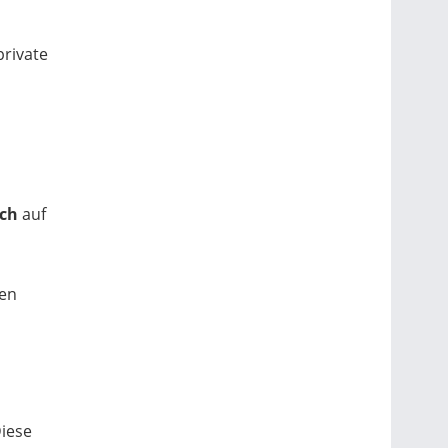
private
ch
auf
ten
iese