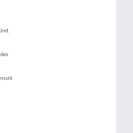
ind.
 des
nsstil