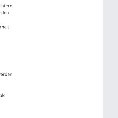
ichtern
rden.
rheit
werden
ale