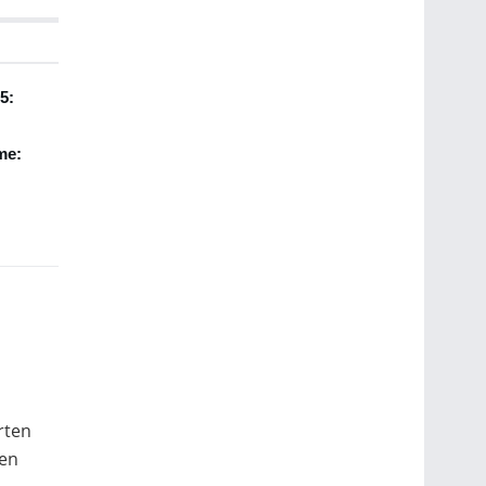
5:
me:
rten
ten