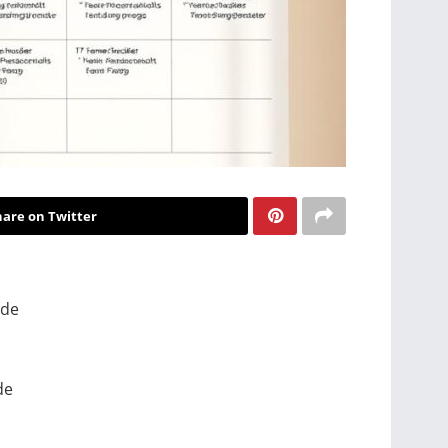
hare on Twitter
nde
de