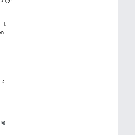
 lange
nik
en
ng
ng