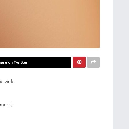
hare on Twitter
e viele
oment,