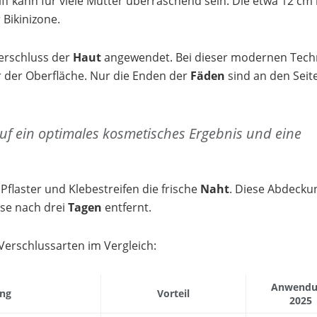
ff kann für viele Mütter überraschend sein. Die etwa 12 cm
 Bikinizone.
erschluss der
Haut
angewendet. Bei dieser modernen Tech
 der Oberfläche. Nur die Enden der
Fäden
sind an den Seit
uf ein optimales kosmetisches Ergebnis und eine
Pflaster und Klebestreifen die frische
Naht
. Diese Abdecku
se nach drei
Tagen
entfernt.
Verschlussarten im Vergleich:
Anwendu
ng
Vorteil
2025