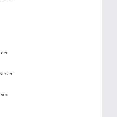
 der
 Nerven
g von