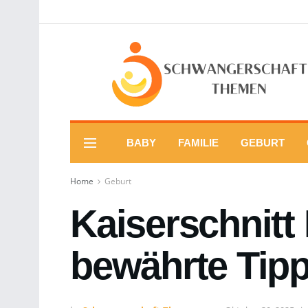
BABY
FAMILIE
GEBURT
Home
Geburt
Kaiserschnitt
bewährte Tip