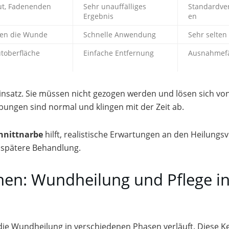
aut, Fadenenden
Sehr unauffälliges
Standardve
Ergebnis
en
ßen die Wunde
Schnelle Anwendung
Sehr selten
utoberfläche
Einfache Entfernung
Ausnahmefä
satz. Sie müssen nicht gezogen werden und lösen sich von
bungen sind normal und klingen mit der Zeit ab.
hnittnarbe
hilft, realistische Erwartungen an den Heilungsv
he spätere Behandlung.
hen: Wundheilung und Pflege i
die Wundheilung in verschiedenen Phasen verläuft. Diese K