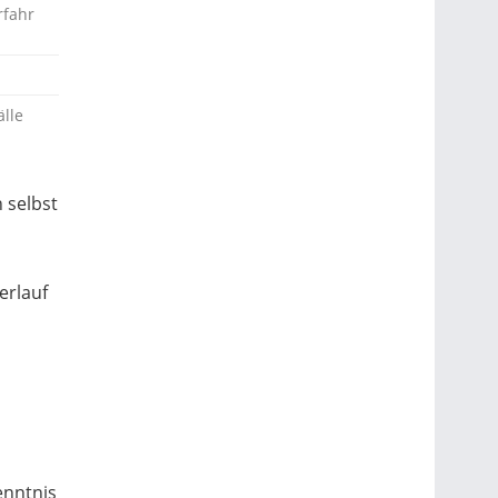
rfahr
lle
 selbst
erlauf
n
enntnis