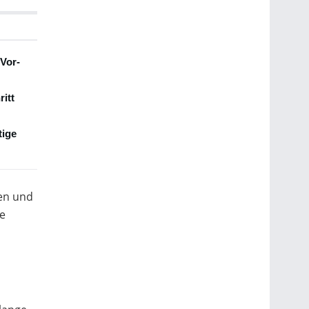
Vor-
ritt
tige
den und
le